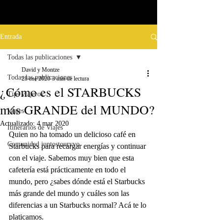
Entrada
Todas las publicaciones
David y Montze
Todas las publicaciones
28 ene 2020
3 min de lectura
¿Cómo es el STARBUCKS
Tips viajeros
más GRANDE del MUNDO?
Viajes
Actualizado:
4 mar 2020
Itinerarios de Viajes
Quien no ha tomado un delicioso café en 
Comunidad juntostouryyo
Starbucks para recargar energías y continuar 
con el viaje. Sabemos muy bien que esta 
cafetería está prácticamente en todo el 
mundo, pero ¿sabes dónde está el Starbucks 
más grande del mundo y cuáles son las 
diferencias a un Starbucks normal? Acá te lo 
platicamos.