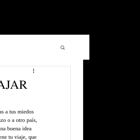
IAJAR
as a tus miedos 
zo o a otro país, 
una buena idea 
ene tu viaje, que 