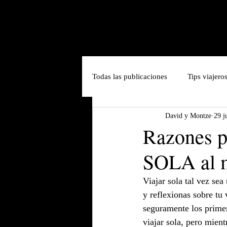
Todas las publicaciones
Tips viajero
David y Montze
29 j
Razones 
SOLA al m
Viajar sola tal vez sea
y reflexionas sobre tu
seguramente los primer
viajar sola, pero mient