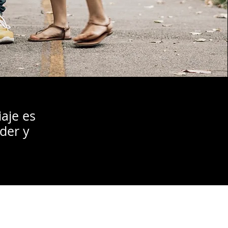
aje es
der y