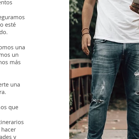
entos
seguramos
io esté
o.​
Somos una
emos un
inos más
erte una
a.​
mos que
,
tinerarios
 hacer
ades y