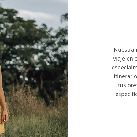
Nuestra 
viaje en 
especialm
itinerari
tus pre
específi