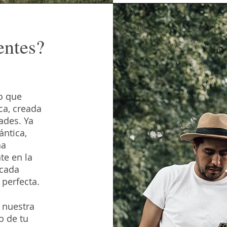
entes?
io que
ca, creada
ades. Ya
ntica,
na
te en la
 cada
perfecta.​
 nuestra
o de tu