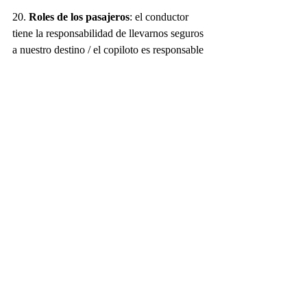
20. 
Roles de los pasajeros
: el conductor 
tiene la responsabilidad de llevarnos seguros 
a nuestro destino / el copiloto es responsable 
de ayudar al piloto como su segundo par de 
ojos, y de chiplearlo con agua y comida 
para que vaya cómodo / los pasajeros de 
atrás deben asegurarse de mantener buen 
ambiente en el carro, ayudar a buscar puntos 
de interés en el camino, restaurantes o 
paradas para estirar la piernas.
Esperamos que todos estos consejos les sean 
de su agrado y utilidad. 
Para mayor contenido no dudes seguirnos 
en nuestras redes sociales.
Canal de Youtube: 