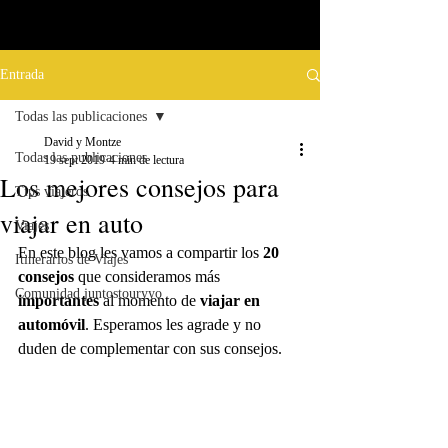
Entrada
Todas las publicaciones
David y Montze
Todas las publicaciones
19 sept 2019
4 min de lectura
Los mejores consejos para
Tips viajeros
viajar en auto
Viajes
En este blog les vamos a compartir los 
20 
Itinerarios de Viajes
consejos
 que consideramos más 
Comunidad juntostouryyo
importantes
 al momento de 
viajar en 
automóvil
. Esperamos les agrade y no 
duden de complementar con sus consejos. 