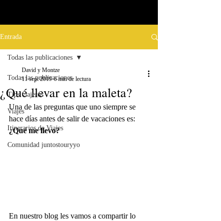
Entrada
Todas las publicaciones
David y Montze
Todas las publicaciones
11 sept 2019
6 min de lectura
¿Qué llevar en la maleta?
Tips viajeros
Una de las preguntas que uno siempre se 
Viajes
hace días antes de salir de vacaciones es:  
Itinerarios de Viajes
¿Qué me llevo?
Comunidad juntostouryyo
En nuestro blog les vamos a compartir lo 